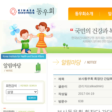
보사동우회 회장단 간담회
제목
관리자(cafeadmin)
글쓴이
2017-04-19
작성일
638
방문수