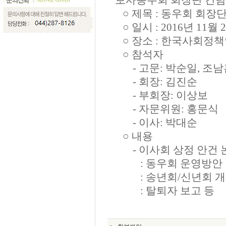
보사동우회 회장단 간담
○ 제목
:
동우회 회장단
○ 일시
: 2016
년
11
월
2
○ 장소
:
한국사회정책
○ 참석자
- 고문: 박순일, 조남
- 회장: 김진순
-
부회장: 이상보
- 자문위원: 홍문식
- 이사: 박대순
○ 내용
-
이사회 상정 안건 
: 동우회 운영방안
: 송년회/신년회 개
: 탈퇴자 보고 등