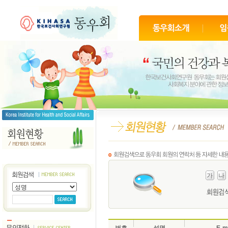
가
나
번호
성명
E-m