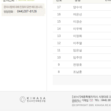
17
양수석
16
여은선
15
이경순
14
이우백
13
이정화
12
이주열
11
임은실
10
임주연
9
전영호
8
조남훈
관리자:
ⓒCOPYRIGHT 2005. KIHASA.RE.